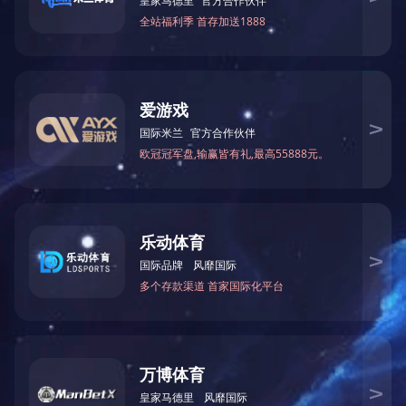
则》，制定了《
请各地方协会将
执行过程中发现
附件：