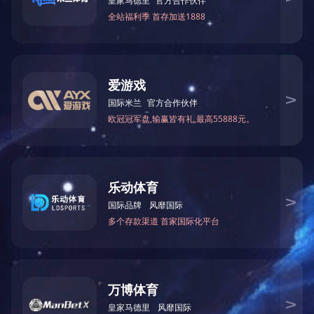
霍邱县人民医院布
安徽邮政信息技术
米兰官方版网站登录入口-米兰online(中国)
集团业务
新闻资讯
董事长寄语
全过程咨询
公司动态
集团简介
工程监理
行业动态