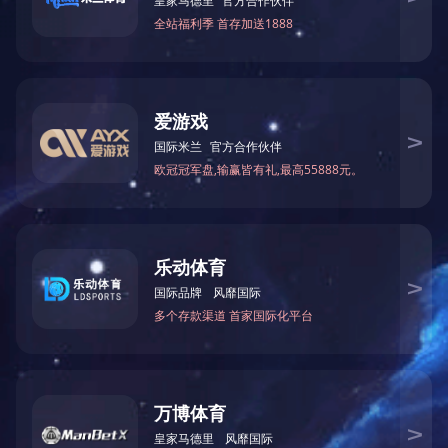
团队风采
办公环境