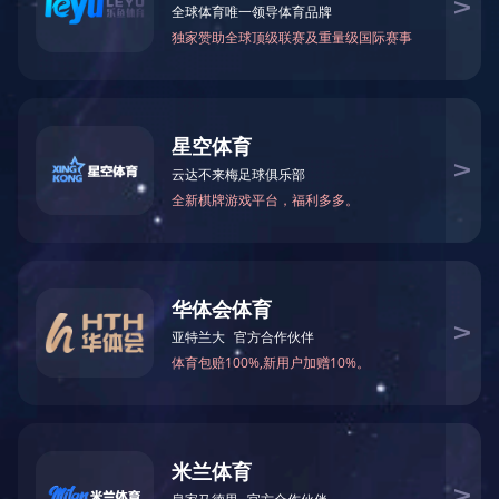
米兰官方版网站登录
入口-米兰online(中
国)
董事长寄语
集团简介
历史沿革
组织架构
企业荣誉