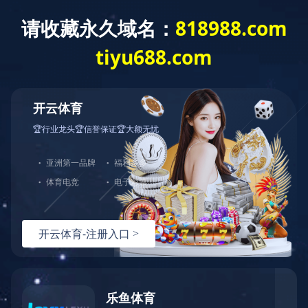
米兰官方版网站登录入口
欢迎访问米兰官方版网站登录入口-米兰online(中国) ！ 今天是2026年05月15日 星