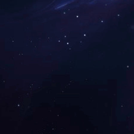
米兰官方版网站登录入口-米兰online(中国)
集团业务
董事长寄语
全过程咨询
集团简介
工程监理
历史沿革
工程造价
组织架构
招标代理