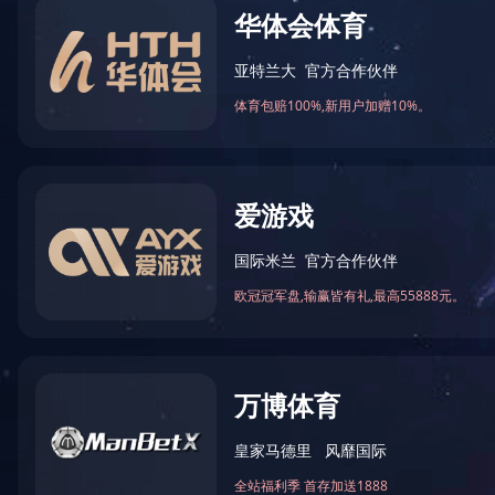
联系我们
热线电话：
联系我们
公司地址：
在线留言
米兰官方版