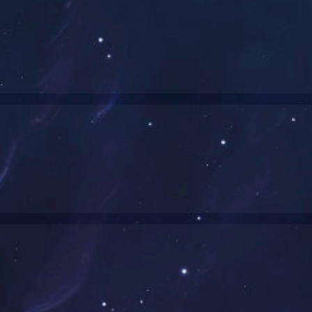
0551-62639566
合肥市蜀山区怀宁路288号置地广场E座26楼
网站登录入口