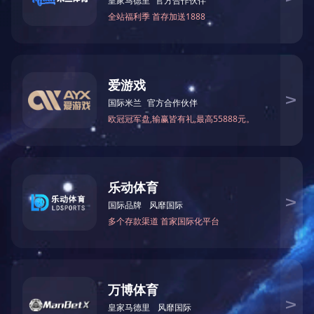
米兰官方版网站登录入口
安徽金泉开展“三八
米兰官方版网站登录入口-米兰online(中国)
集团业务
新闻资讯
董事长寄语
全过程咨询
公司动态
集团简介
工程监理
行业动态