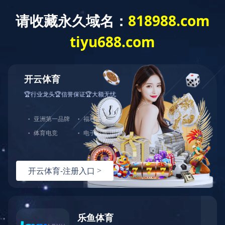
米兰官方版网站登录入口
欢迎访问米兰官方版网站登录入口-米兰online(中国) ！ 今天是2026年05月15日 星