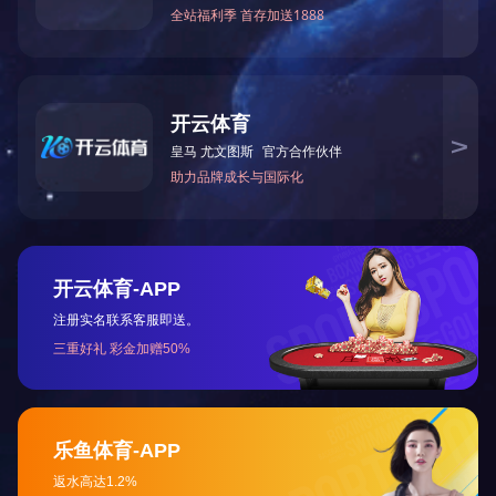
晶宫宝能节能建筑公
米兰官方版网站登录入口-米兰online(中国)
集团业务
新闻资讯
董事长寄语
全过程咨询
公司动态