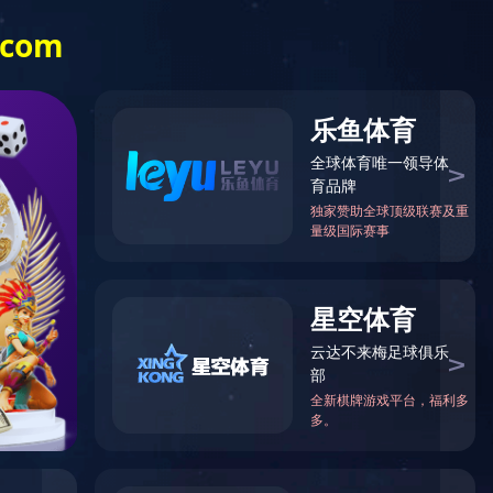
加入收藏
|
设为米兰官方版网站登录入口
业务
新闻资讯
招标代理
项目案例
联系我们