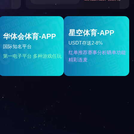
联系我们
0551-62639566
热线电话：
公司地址：合肥市蜀山区怀宁路288号置地广场E座26楼
在线留言