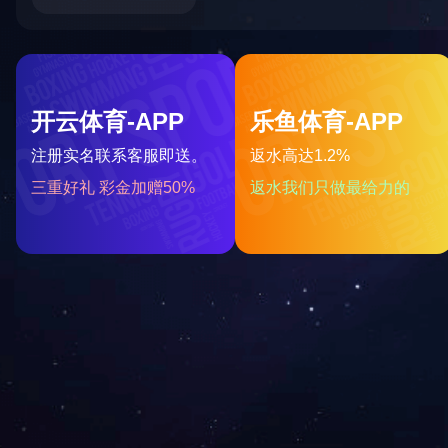
资产评估
税务服务
工程咨询
米兰官方版网站登录入口-米兰online(中国)
集团业务
董事长寄语
全过程咨询
集团简介
工程监理