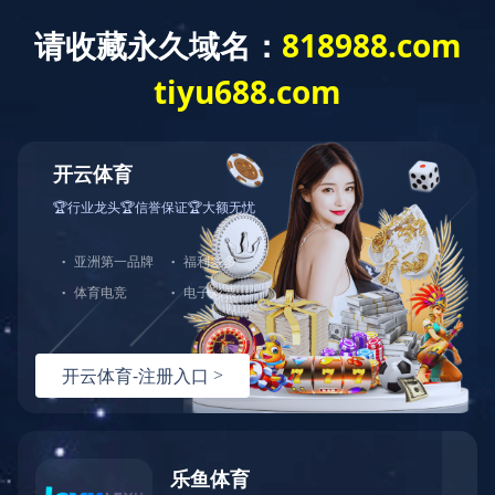
米兰官方版网站登录入口
欢迎访问米兰官方版网站登录入口-米兰online(中国) ！ 今天是2026年05月14日 星