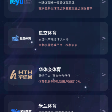
集团业务
全过程咨询
工程监理
资产评估
工程造价
招标代理
资产评估、房地产评
查、节能管理服务、
财务审计