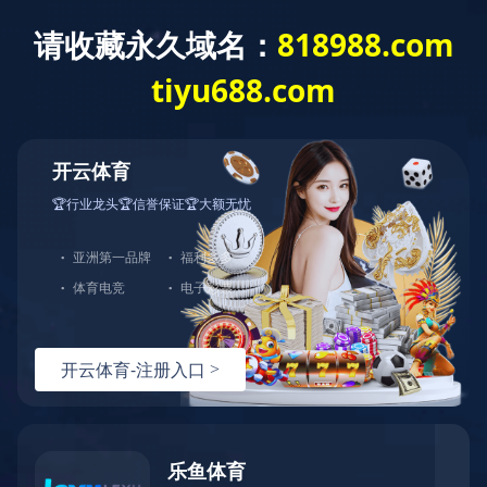
米兰官方版网站登录入口
欢迎访问米兰官方版网站登录入口-米兰online(中国) ！ 今天是2026年05月14日 星