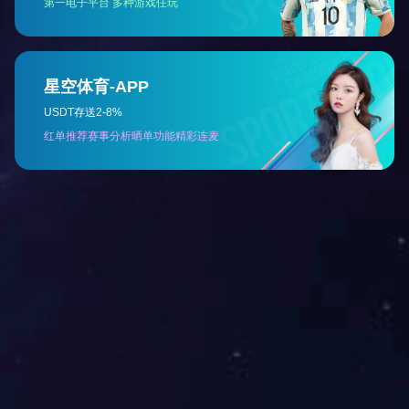
采购人：中国邮
详细地址：安徽
代理机构：米兰官方
详细地址：合肥
邮
编：
230000
项目联系人
:
许鹏
电
话：
0551-63
电子邮件：
7572
银行信息（适用
户名：米兰官方版网
开户银行：中国
账
号：
1827 566