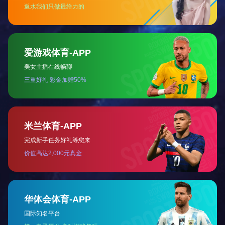
（三）采购文件
七、投标文件的
（一）投标截止
（二）投标地点
:
（三）投标文件
（四）本次招标
八、开标：
（一）开标形式
（二）开标时间
（三）投标文件
九、发布公告的
本次招标公告同
（
http
：
//www.ahtba.o
十、联系方式：