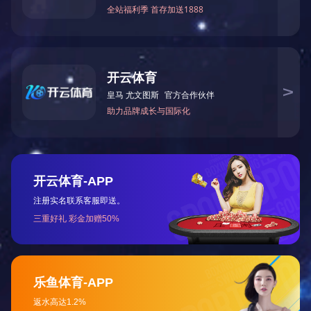
信行为记录名单的供
采购活动。
（三）与邮政无
（限非上市公司），
资成立的企业。
（四）单位负责
（五）投标人如
（六）本项目不
（七）投标人报
注：投标人须按
六、招标文件的
（一）获取时间
（二）获取方式
加盖单位公章，将上