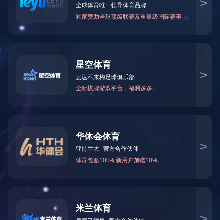
招标代理
招标公告
米兰官方版网站登
中标公示
人”）委托，就安徽
答疑变更
的投标人前来投标。
一、项目名称：
二、项目编号：
三、项目概述：