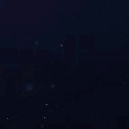
下一篇：
2026年临
米兰官方版网站登录入口-米兰online(中国)
集团业务
新闻资讯
董事长寄语
全过程咨询
公司动态
集团简介
工程监理
行业动态
历史沿革
工程造价
政策法规
组织架构
招标代理
企业荣誉
财务审计