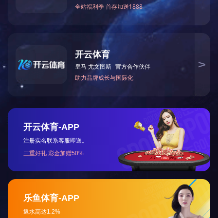
米兰官方版网站登录入口-米兰online(中国)
集团业务
新闻资讯
董事长寄语
全过程咨询
公司动态
集团简介
工程监理
行业动态
历史沿革
工程造价
政策法规
组织架构
招标代理
企业荣誉
财务审计
团队风采
资产评估
办公环境
税务服务
工程咨询