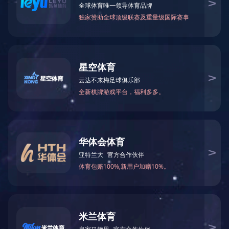
米兰官方版网站登录
入口-米兰online(中
国)
董事长寄语
集团简介
历史沿革
组织架构
企业荣誉