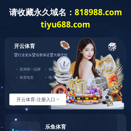
米兰官方版网站登录入口
欢迎访问米兰官方版网站登录入口-米兰online(中国) ！ 今天是2026年05月15日 星