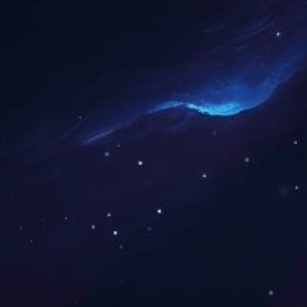
上一篇：
建
下一篇：
工