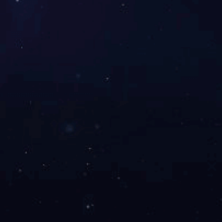
新闻资讯
招标代理
项目案例
加入金泉
联系我们
公司动态
招标公告
全过程工程咨询
联系我们
行业动态
中标公示
工程造价
在线留言
政策法规
答疑变更
工程监理
招标代理
财务审计
资产评估