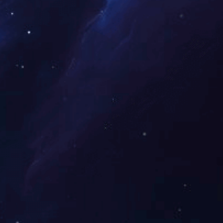
设工程造价技能比赛三等奖
程造价优秀成果三等奖