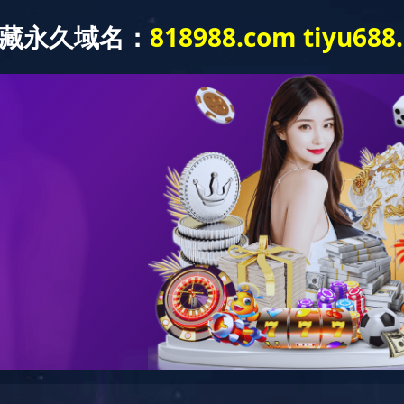
5月15日 星期五
米兰官方版
米兰官方版
集团
网站登录入
网站登录入
口
口-米兰
online(中
国)