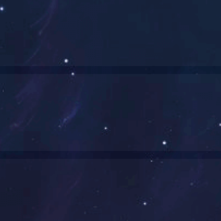
米兰官方版网站登录入口
>
米兰官
合肥市和谐劳动关系
编辑日期 2020-10-22 阅读次数：