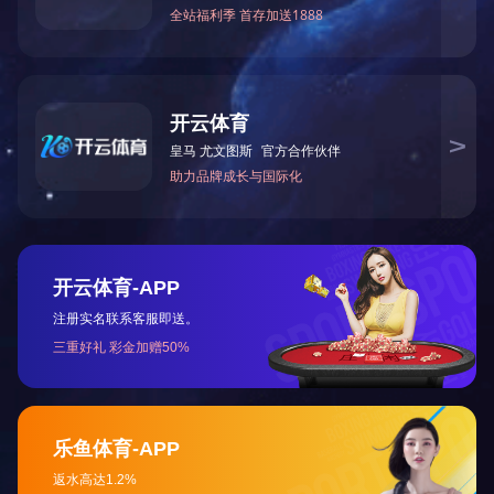
米兰官方版网站登录入口-米兰online(中国)
集团业务
新闻资讯
董事长寄语
全过程咨询
公司动态
集团简介
工程监理
行业动态
历史沿革
工程造价
政策法规
组织架构
招标代理
企业荣誉
财务审计
团队风采
资产评估
办公环境
税务服务
工程咨询